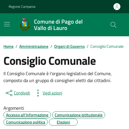
Vai ai contenuti
Vai al footer
Regione Campania
Comune di Pago del
Vallo di Lauro
Home
/
Amministrazione
/
Organi di Governo
/
Consiglio Comunale
Consiglio Comunale
Il Consiglio Comunale è l'organo legislativo del Comune,
composto da un gruppo di consiglieri eletti dai cittadini.
Condividi
Vedi azioni
Argomenti
Accesso all'informazione
Comunicazione istituzionale
Comunicazione politica
Elezioni