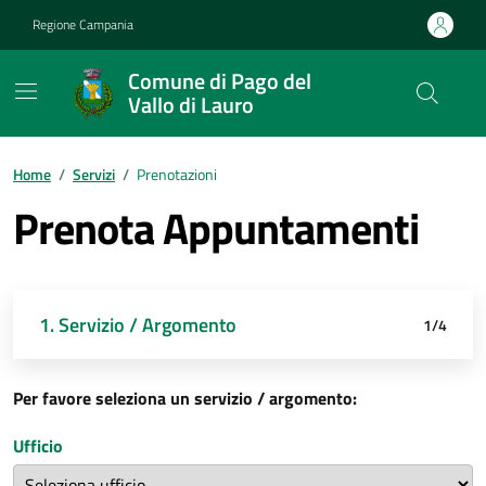
Vai ai contenuti
Vai al footer
Regione Campania
Comune di Pago del
Vallo di Lauro
Home
/
Servizi
/
Prenotazioni
Prenota Appuntamenti
1. Servizio / Argomento
2. Orario
3. Dettagli
4. Fatto
1/4
Per favore seleziona un servizio / argomento:
Ufficio