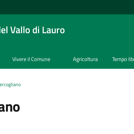
l Vallo di Lauro
Vivere il Comune
Agricoltura
Tempo lib
ercogliano
iano