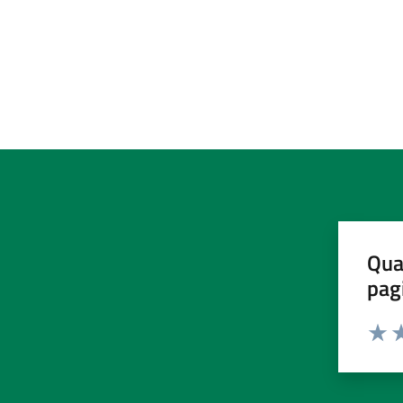
Qua
pag
Valut
Va