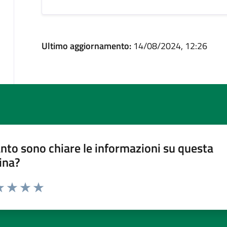
Ultimo aggiornamento:
14/08/2024, 12:26
nto sono chiare le informazioni su questa
ina?
a 1 stelle su 5
luta 2 stelle su 5
Valuta 3 stelle su 5
Valuta 4 stelle su 5
Valuta 5 stelle su 5