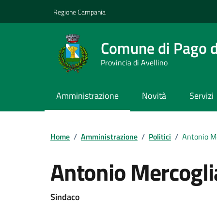
Vai ai contenuti
Vai al footer
Regione Campania
Comune di Pago de
Provincia di Avellino
Amministrazione
Novità
Servizi
Home
/
Amministrazione
/
Politici
/
Antonio M
Antonio Mercogl
Sindaco