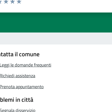
a 1 stelle su 5
luta 2 stelle su 5
Valuta 3 stelle su 5
Valuta 4 stelle su 5
Valuta 5 stelle su 5
tatta il comune
Leggi le domande frequenti
Richiedi assistenza
Prenota appuntamento
blemi in città
Segnala disservizio