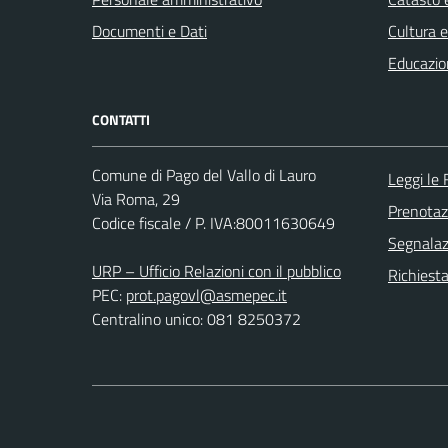
Documenti e Dati
Cultura 
Educazio
CONTATTI
Comune di Pago del Vallo di Lauro
Leggi le
Via Roma, 29
Prenota
Codice fiscale / P. IVA:80011630649
Segnalazi
URP – Ufficio Relazioni con il pubblico
Richiest
PEC:
prot.pagovl@asmepec.it
Centralino unico: 081 8250372