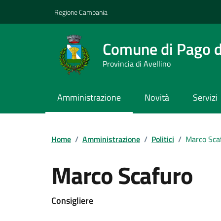
Vai ai contenuti
Vai al footer
Regione Campania
Comune di Pago de
Provincia di Avellino
Amministrazione
Novità
Servizi
Home
/
Amministrazione
/
Politici
/
Marco Sca
Marco Scafuro
Consigliere