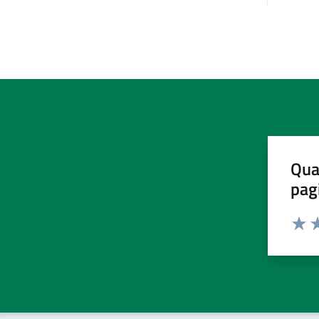
Qua
pag
Valut
Va