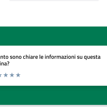
nto sono chiare le informazioni su questa
ina?
a 1 stelle su 5
luta 2 stelle su 5
Valuta 3 stelle su 5
Valuta 4 stelle su 5
Valuta 5 stelle su 5