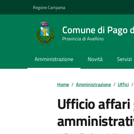
Vai ai contenuti
Vai al footer
Regione Campania
Comune di Pago de
Provincia di Avellino
Amministrazione
Novità
Servizi
Home
/
Amministrazione
/
Uffici
/
Ufficio affari
amministrati