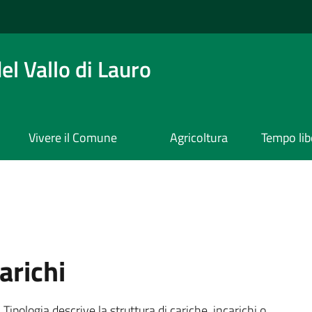
l Vallo di Lauro
Vivere il Comune
Agricoltura
Tempo lib
arichi
Tipologia descrive la struttura di cariche, incarichi o