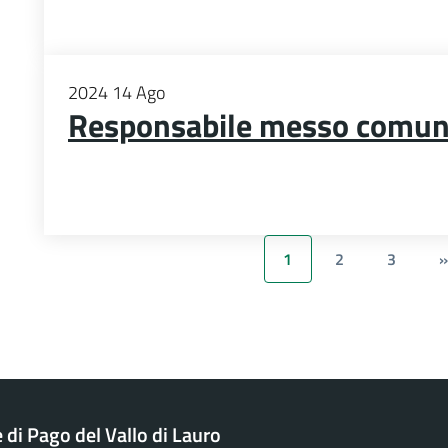
2024
14
Ago
Responsabile messo comun
1
2
3
»
di Pago del Vallo di Lauro