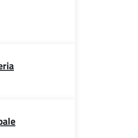
eria
pale