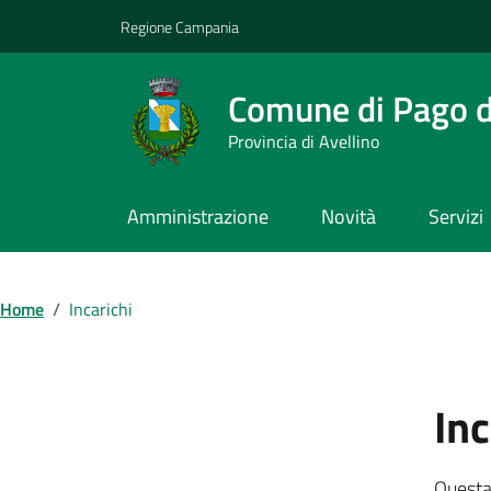
Vai ai contenuti
Vai al footer
Regione Campania
Comune di Pago de
Provincia di Avellino
Amministrazione
Novità
Servizi
Home
/
Incarichi
Inc
Questa 