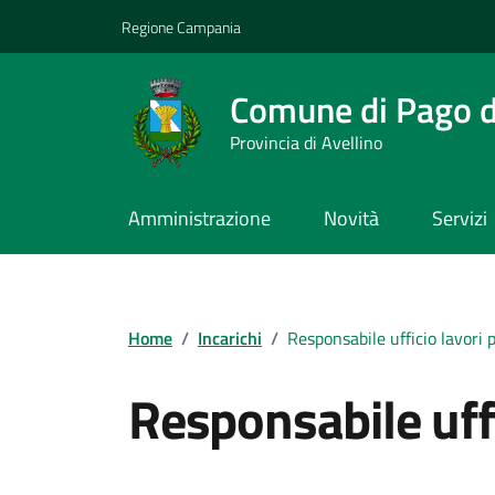
Vai ai contenuti
Vai al footer
Regione Campania
Comune di Pago de
Provincia di Avellino
Amministrazione
Novità
Servizi
Home
/
Incarichi
/
Responsabile ufficio lavori p
Responsabile uffi