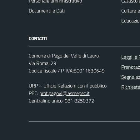
Personale amministrativo
Catasto e
Documenti e Dati
Cultura 
Educazio
CONTATTI
Comune di Pago del Vallo di Lauro
Leggi le
Via Roma, 29
Prenota
Codice fiscale / P. IVA:80011630649
Segnalazi
URP – Ufficio Relazioni con il pubblico
Richiest
PEC:
prot.pagovl@asmepec.it
Centralino unico: 081 8250372