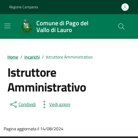
Vai ai contenuti
Vai al footer
Regione Campania
Comune di Pago del
Vallo di Lauro
Home
/
Incarichi
/
Istruttore Amministrativo
Istruttore
Amministrativo
Condividi
Vedi azioni
Pagina aggiornata il 14/08/2024