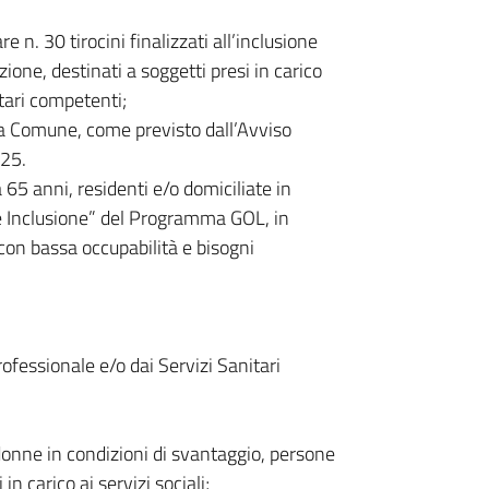
e n. 30 tirocini finalizzati all’inclusione
zione, destinati a soggetti presi in carico
itari competenti;
ea Comune, come previsto dall’Avviso
025.
65 anni, residenti e/o domiciliate in
e Inclusione” del Programma GOL, in
 con bassa occupabilità e bisogni
ofessionale e/o dai Servizi Sanitari
 donne in condizioni di svantaggio, persone
in carico ai servizi sociali;