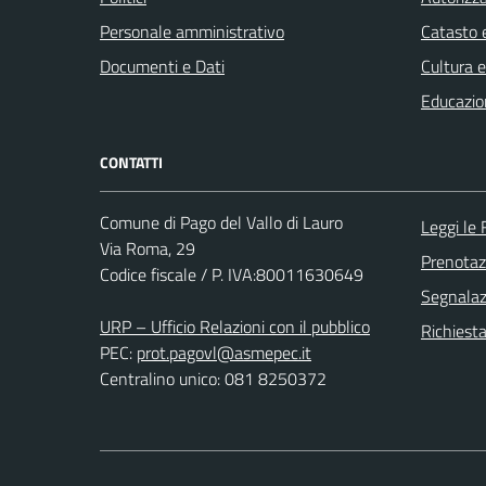
Personale amministrativo
Catasto e
Documenti e Dati
Cultura 
Educazio
CONTATTI
Comune di Pago del Vallo di Lauro
Leggi le
Via Roma, 29
Prenota
Codice fiscale / P. IVA:80011630649
Segnalazi
URP – Ufficio Relazioni con il pubblico
Richiest
PEC:
prot.pagovl@asmepec.it
Centralino unico: 081 8250372