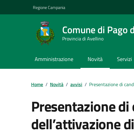
Vai ai contenuti
Vai al footer
Regione Campania
Comune di Pago de
Provincia di Avellino
Amministrazione
Novità
Servizi
Home
/
Novità
/
avvisi
/
Presentazione di candid
Presentazione di 
dell’attivazione di