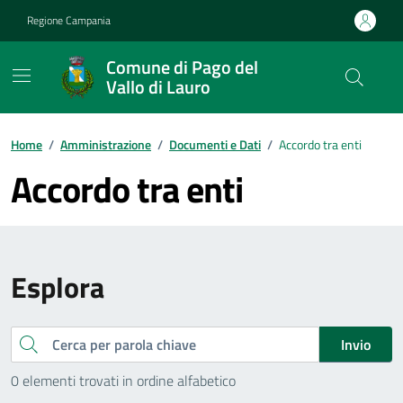
Vai ai contenuti
Vai al footer
Regione Campania
Comune di Pago del
Vallo di Lauro
Home
/
Amministrazione
/
Documenti e Dati
/
Accordo tra enti
Accordo tra enti
Esplora
Cerca
Invio
0 elementi trovati in ordine alfabetico