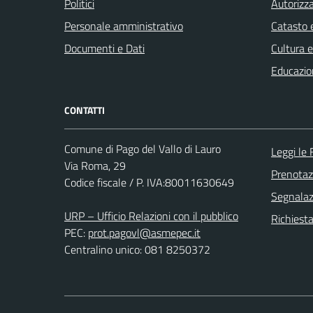
Politici
Autorizza
Personale amministrativo
Catasto e
Documenti e Dati
Cultura 
Educazio
CONTATTI
Comune di Pago del Vallo di Lauro
Leggi le
Via Roma, 29
Prenota
Codice fiscale / P. IVA:80011630649
Segnalazi
URP – Ufficio Relazioni con il pubblico
Richiest
PEC:
prot.pagovl@asmepec.it
Centralino unico: 081 8250372