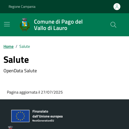
Vai ai contenuti
Vai al footer
Regione Campania
Comune di Pago del
Vallo di Lauro
Home
/
Salute
Salute
OpenData Salute
Pagina aggiornata il 27/07/2025