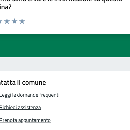
ina?
a 1 stelle su 5
luta 2 stelle su 5
Valuta 3 stelle su 5
Valuta 4 stelle su 5
Valuta 5 stelle su 5
tatta il comune
Leggi le domande frequenti
Richiedi assistenza
Prenota appuntamento