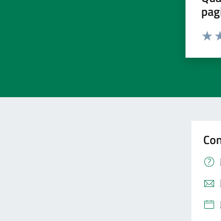
pag
Valut
Va
Con