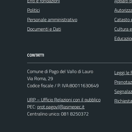
Enti e fondazioni
Appalti p
Politici
Autorizza
Personale amministrativo
Catasto e
Documenti e Dati
Cultura 
Educazio
CONTATTI
Comune di Pago del Vallo di Lauro
Leggi le
Via Roma, 29
Prenota
Codice fiscale / P. IVA:80011630649
Segnalazi
URP – Ufficio Relazioni con il pubblico
Richiest
PEC:
prot.pagovl@asmepec.it
Centralino unico: 081 8250372