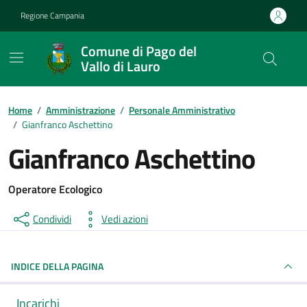
Vai ai contenuti
Vai al footer
Regione Campania
Comune di Pago del
Vallo di Lauro
Home
/
Amministrazione
/
Personale Amministrativo
/
Gianfranco Aschettino
Gianfranco Aschettino
Operatore Ecologico
Condividi
Vedi azioni
INDICE DELLA PAGINA
Incarichi