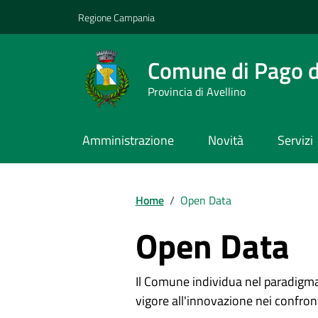
Vai ai contenuti
Vai al footer
Regione Campania
Comune di Pago de
Provincia di Avellino
Amministrazione
Novità
Servizi
Home
/
Open Data
Open Data
Il Comune individua nel paradigm
vigore all'innovazione nei confront