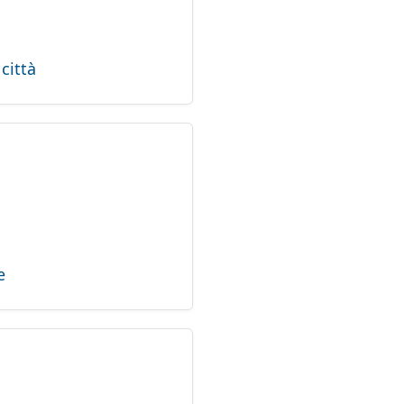
città
e