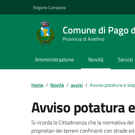
Vai ai contenuti
Vai al footer
Regione Campania
Comune di Pago de
Provincia di Avellino
Amministrazione
Novità
Servizi
Home
/
Novità
/
avvisi
/
Avviso potatura e siep
Avviso potatura e
Dettagli della notizi
Si ricorda la Cittadinanza che la normativa del 
proprietari dei terreni confinanti con strade ed