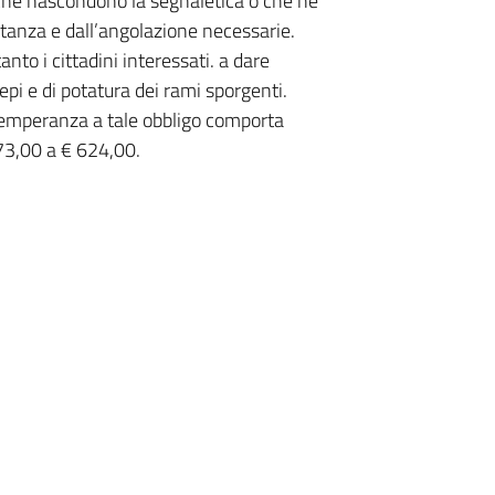
 che nascondono la segnaletica o che ne
tanza e dall’angolazione necessarie.
anto i cittadini interessati. a dare
epi e di potatura dei rami sporgenti.
ttemperanza a tale obbligo comporta
73,00 a € 624,00.