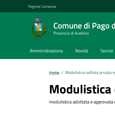
Vai ai contenuti
Vai al footer
Regione Campania
Comune di Pago de
Provincia di Avellino
Amministrazione
Novità
Servizi
Home
/
Modulistica edilizia privata 
Modulistica 
modulistica adottata e approvata 