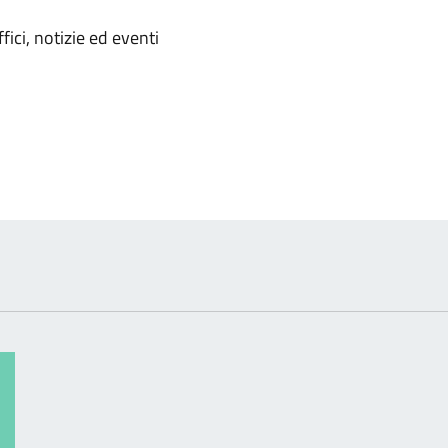
'argomento
ici, notizie ed eventi