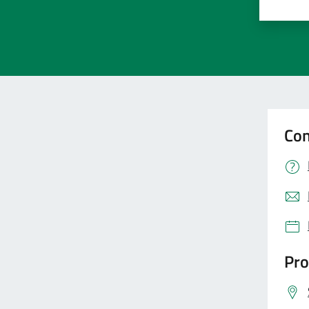
Valut
Va
Con
Pro