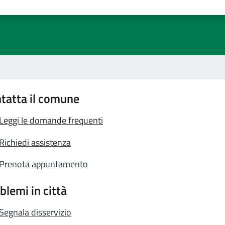
a 1 stelle su 5
luta 2 stelle su 5
Valuta 3 stelle su 5
Valuta 4 stelle su 5
Valuta 5 stelle su 5
tatta il comune
Leggi le domande frequenti
Richiedi assistenza
Prenota appuntamento
blemi in città
Segnala disservizio