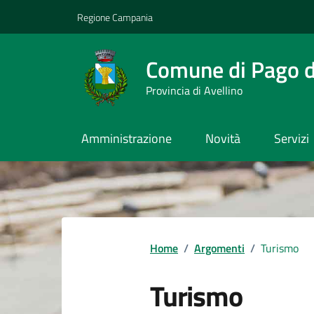
Vai ai contenuti
Vai al footer
Regione Campania
Comune di Pago de
Provincia di Avellino
Amministrazione
Novità
Servizi
Home
/
Argomenti
/
Turismo
Turismo