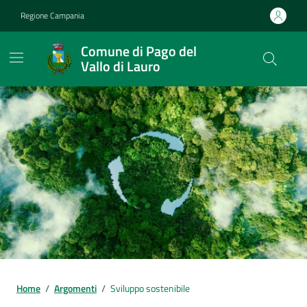
Vai ai contenuti
Vai al footer
Regione Campania
Comune di Pago del
Vallo di Lauro
Home
/
Argomenti
/
Sviluppo sostenibile