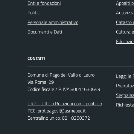
Enti e fondazioni
Appalti p
Politici
Autorizza
Personale amministrativo
Catasto e
Documenti e Dati
Cultura 
Educazio
CONTATTI
Comune di Pago del Vallo di Lauro
Leggi le
Via Roma, 29
Prenota
Codice fiscale / P. IVA:80011630649
Segnalazi
URP – Ufficio Relazioni con il pubblico
Richiest
PEC:
prot.pagovl@asmepec.it
Centralino unico: 081 8250372