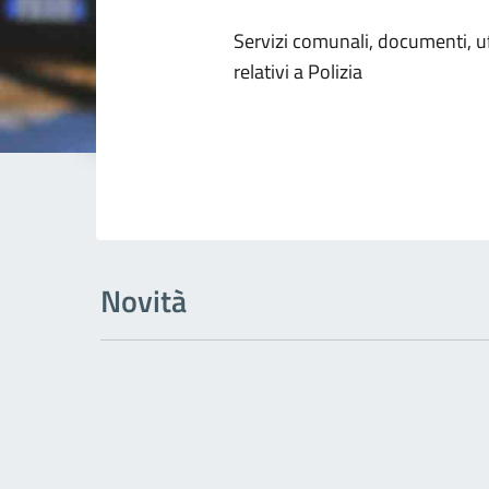
Dettagli dell
Servizi comunali, documenti, uff
relativi a Polizia
Novità