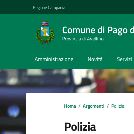
Vai ai contenuti
Vai al footer
Regione Campania
Comune di Pago de
Provincia di Avellino
Amministrazione
Novità
Servizi
Home
/
Argomenti
/
Polizia
Polizia