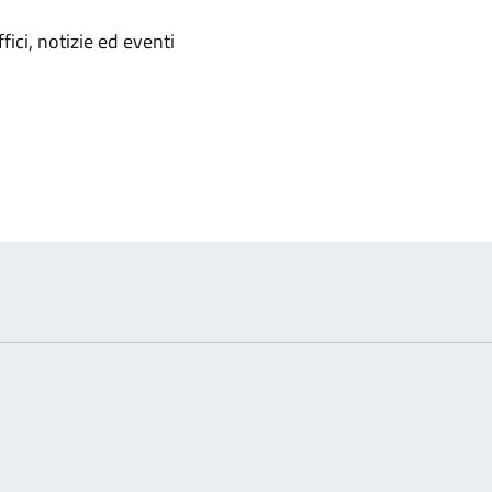
'argomento
ici, notizie ed eventi