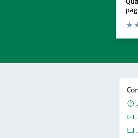
Qua
pag
Valut
Va
Con