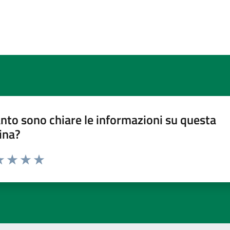
nto sono chiare le informazioni su questa
ina?
a 1 stelle su 5
luta 2 stelle su 5
Valuta 3 stelle su 5
Valuta 4 stelle su 5
Valuta 5 stelle su 5