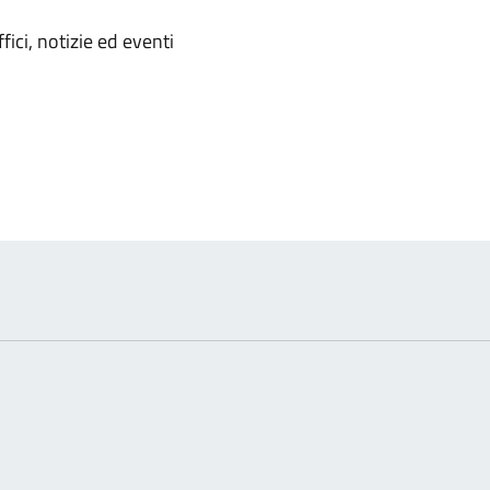
'argomento
ici, notizie ed eventi