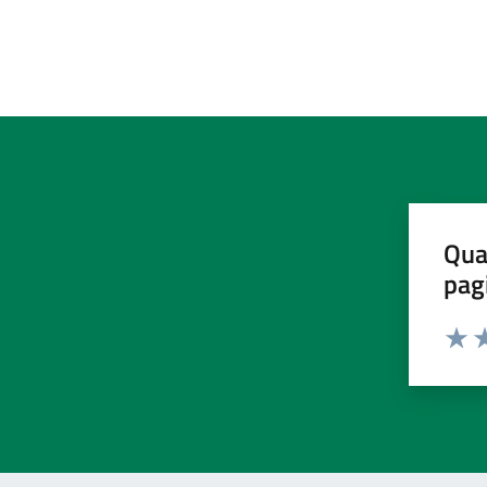
Qua
pag
Valut
Va