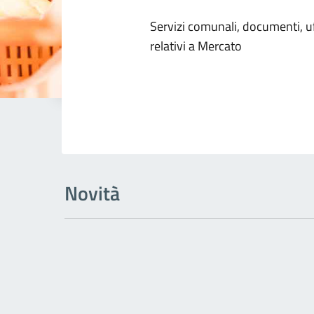
Dettagli dell
Servizi comunali, documenti, uff
relativi a Mercato
Novità