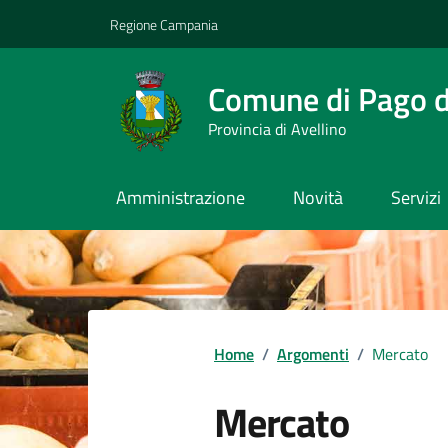
Vai ai contenuti
Vai al footer
Regione Campania
Comune di Pago de
Provincia di Avellino
Amministrazione
Novità
Servizi
Home
/
Argomenti
/
Mercato
Mercato