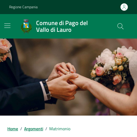
Vai ai contenuti
Vai al footer
Regione Campania
Comune di Pago del
Vallo di Lauro
Home
/
Argomenti
/
Matrimonio