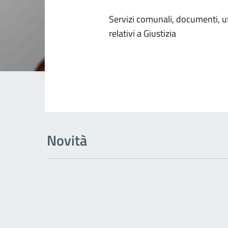
Dettagli dell
Servizi comunali, documenti, uff
relativi a Giustizia
Novità