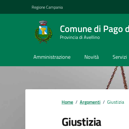
Vai ai contenuti
Vai al footer
Regione Campania
Comune di Pago de
Provincia di Avellino
Amministrazione
Novità
Servizi
Home
/
Argomenti
/
Giustizia
Giustizia