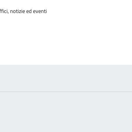
'argomento
ici, notizie ed eventi