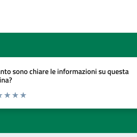
nto sono chiare le informazioni su questa
ina?
a 1 stelle su 5
luta 2 stelle su 5
Valuta 3 stelle su 5
Valuta 4 stelle su 5
Valuta 5 stelle su 5