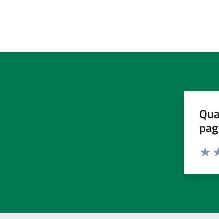
Qua
pag
Valut
Va