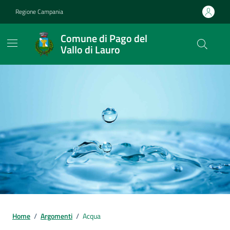
Vai ai contenuti
Vai al footer
Regione Campania
Comune di Pago del
Vallo di Lauro
Home
/
Argomenti
/
Acqua