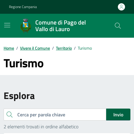
Vai ai contenuti
Vai al footer
Regione Campania
Comune di Pago del
Vallo di Lauro
Home
/
Vivere il Comune
/
Territorio
/
Turismo
Turismo
Esplora
Cerca
Invio
2 elementi trovati in ordine alfabetico