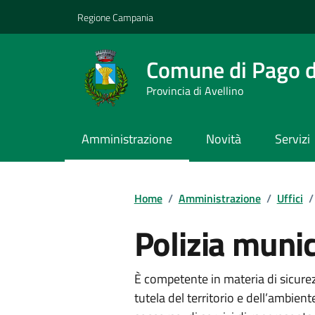
Vai ai contenuti
Vai al footer
Regione Campania
Comune di Pago de
Provincia di Avellino
Amministrazione
Novità
Servizi
Home
/
Amministrazione
/
Uffici
/
Polizia munic
È competente in materia di sicurez
tutela del territorio e dell’ambient