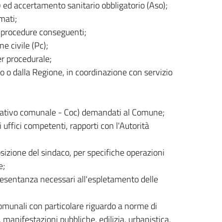
) ed accertamento sanitario obbligatorio (Aso);
mati;
a e procedure conseguenti;
e civile (Pc);
er procedurale;
to o dalla Regione, in coordinazione con servizio
perativo comunale - Coc) demandati al Comune;
i uffici competenti, rapporti con l'Autorità
osizione del sindaco, per specifiche operazioni
e;
ppresentanza necessari all'espletamento delle
comunali con particolare riguardo a norme di
, manifestazioni pubbliche, edilizia, urbanistica,